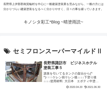
長野県上伊那郡南箕輪村を中心に一般建築塗装業を営みながら、一般の方には
分かりづらい建築塗装をなるべく分かりやすく、日々の事を綴っていきます。
キノシタ彩工*Blog ~晴塗雨読~
セミフロンスーパーマイルドⅡ
長野県諏訪市 ビジネスホテル
仕事
塗装工事５
源泉を引いてるタンクの架台から(^
^)↑↑↑↑ケレン前ケレン後↓↓↓↓下塗り後
↓↓↓↓使用材料: 大日本 エポティ中塗り
後↓↓↓↓使用材料 KFケミカル 弱溶剤２
2020.04.20
2021.06.30
液フッ素セミフロンスーパーマイルド
Ⅱ↓↓↓↓さすがにタンクが乗っかっている
部...