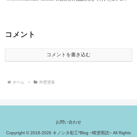
本当は薬品でなるべく除去したかったの
ですが、薬品で洗い、その後水洗いする
と時期的というかホテル側の工期的にも
厳しかった...
コメント
コメントを書き込む
ホーム
外壁塗装
お問い合わせ
Copyright © 2018-2026 キノシタ彩工*Blog ~晴塗雨読~ All Rights