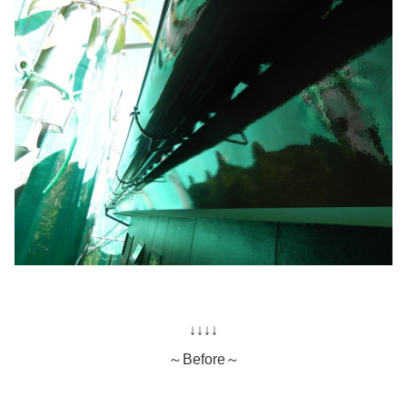
↓↓↓↓
～Before～