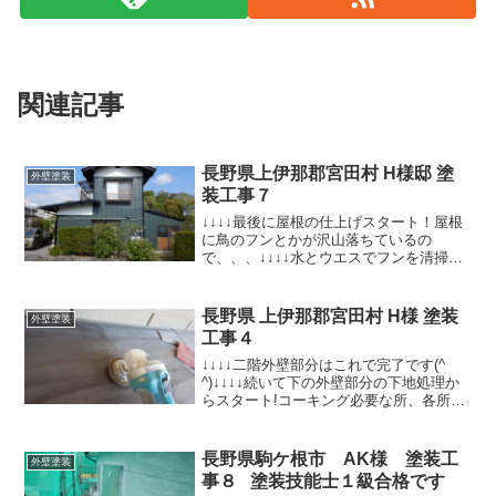
関連記事
長野県上伊那郡宮田村 H様邸 塗
外壁塗装
装工事７
↓↓↓↓最後に屋根の仕上げスタート！屋根
に鳥のフンとかが沢山落ちているの
で、、、↓↓↓↓水とウエスでフンを清掃し
て、ハイソリッドシリコンプライマー塗
布して、一週間以上経っているのでペー
パーとケンマロンで付着性を上げるため
長野県 上伊那郡宮田村 H様 塗装
外壁塗装
に目荒らし※塗料には...
工事４
↓↓↓↓二階外壁部分はこれで完了です(^
^)↓↓↓↓続いて下の外壁部分の下地処理か
らスタート!コーキング必要な所、各所に
コーキング処理↑↑↑↑プライマー塗布※プ
ライマーは塗布して３０分～８時間以内
に本来の密着は得られません。プライマ
長野県駒ケ根市 AK様 塗装工
外壁塗装
ー塗布...
事８ 塗装技能士１級合格です