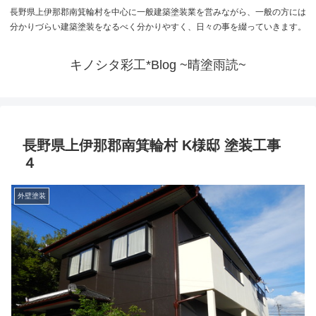
長野県上伊那郡南箕輪村を中心に一般建築塗装業を営みながら、一般の方には
分かりづらい建築塗装をなるべく分かりやすく、日々の事を綴っていきます。
キノシタ彩工*Blog ~晴塗雨読~
長野県上伊那郡南箕輪村 K様邸 塗装工事
４
外壁塗装