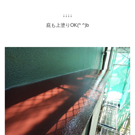
↓↓↓↓
庇も上塗りOK(^ ^)b