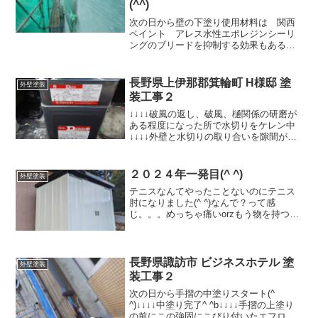
(^^)
次の日から壁の下塗り使用材料は 関西
ペイント アレス水性エポレジンシーリ
ングのブリードを抑制する効果もある
し、いくらか膜厚も付くので窯業系のサ
イディングには、僕的にはこの下塗りが
一番しっくりくるかな~(^ ^)ただこのまま
長野県上伊那郡箕輪町 H様邸 塗
外壁塗装
だとサイディングの...
装工事２
↓↓↓↓破風の返し、破風、樋関係の研磨が
ある程度になった所で水切りをケレン中
↓↓↓↓外壁と水切りの取り合いを隙間が大
きいところをシーリング充填水切りのジ
ョイント？重なり？にシリコンがべった
りだったので、シリコンカバーNBを塗布
２０２４年一発目(^ ^)
外壁塗装
ブリードがすご...
テニスなんてやったことないのにテニス
肘になりました(^ ^)なんで？って感
じ。。。めっちゃ痛いorzもう物を持つの
も、手を曲げるのも、イタイイタイ(^ ^;)
それに輪をかけて、子供からインフルエ
ンザをもらい先週は死んでましたね。ナ
イスですね...
長野県諏訪市 ビジネスホテル 塗
外壁塗装
装工事２
次の日から手摺の中塗りスタート(^
^)↓↓↓↓中塗り完了^ ^b↓↓↓↓手摺の上塗り
の前にこの強固にこびり付いたエフロを