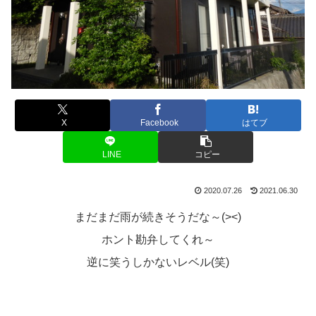
X
Facebook
はてブ
LINE
コピー
2020.07.26
2021.06.30
まだまだ雨が続きそうだな～(><)
ホント勘弁してくれ～
逆に笑うしかないレベル(笑)