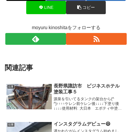
LINE
コピー
moyuru kinoshitaをフォローする
関連記事
長野県諏訪市 ビジネスホテル
仕事
塗装工事５
源泉を引いてるタンクの架台から(^
^)↑↑↑↑ケレン前ケレン後↓↓↓↓下塗り後
↓↓↓↓使用材料: 大日本 エポティ中塗り
後↓↓↓↓使用材料 KFケミカル 弱溶剤２
液フッ素セミフロンスーパーマイルド
Ⅱ↓↓↓↓さすがにタンクが乗っかっている
インスタグラムデビュー😄
仕事
部...
遅かれながらインスタグラム始めまし