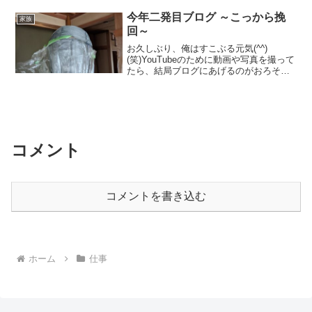
ならこれ副業にしたほうが良くね？って
安易な考えから、後...
今年二発目ブログ ～こっから挽
家族
回～
お久しぶり、俺はすこぶる元気(^^)
(笑)YouTubeのために動画や写真を撮って
たら、結局ブログにあげるのがおろそか
になって今に至る感じ(笑)でもネタはいろ
いろたまってるのでそんなかの一部を(笑)
今年まず印象に残ってる思い出は３月に
諏訪で...
コメント
コメントを書き込む
ホーム
仕事