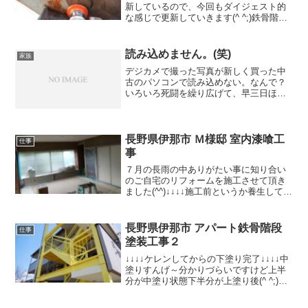
新しているので、今回もダイジェスト的
な感じで更新していきます(^ ^;)鉄骨階段
スタート！今回から新しく仲間入りした
ケレンハンマー使ってガンガン行くべ
~（･∀･)ササラの部分もマクトルで旧塗膜
読み込めません。(笑)
家族
を除去前回の...
デジカメで撮った写真が新しく買った中
古のパソコンで読み込めない。なんで？
いろいろ死闘を繰り広げて、早三日ほ
ど。。。もういい加減ギブアップ(笑)明
日、パソコン屋さんにみてもらおう。今
実家に工事に入ってるんですけど、外壁
は上からカバー工法軒樋、...
長野県伊那市 Ｍ様邸 室内漆喰工
仕事
事
７月の長雨の中ありがたい事に知り合い
のご自宅のリフォームを施工させて頂き
ました(^^)↓↓↓↓施工前というか養生して、
浸透シーラー塗って、アクドメールを２
回目塗った状態↓↓↓↓２つの部屋を１つの
部屋にするリフォームでして、知り合い
長野県伊那市 アパート鉄骨階段
仕事
の大工さん...
塗装工事２
↓↓↓↓ケレンしてからの下塗り完了↓↓↓↓中
塗りすんげ～分かりづらいですけど上半
分が中塗り状態下半分が上塗り後(^ ^;)
(笑)↓↓↓↓使用材料 ワイドエポーレウォ
ールSi２液の材料使っていくと硬化剤が