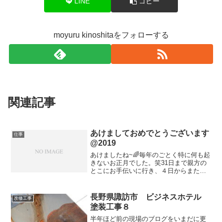
LINE
コピー
moyuru kinoshitaをフォローする
関連記事
あけましておめでとうございます
仕事
@2019
あけましたね~🌈毎年のごとく特に何も起
きないお正月でした。笑31日まで親方の
とこにお手伝いに行き、４日からまたお
手伝いに！工場の床をやってたので会社
が全休のうちにやってくれと…昔っから
僕も含めて勤めてた会社はそんな感じで
長野県諏訪市 ビジネスホテル
改修工事
す！笑お盆？ゴールデ...
塗装工事８
半年ほど前の現場のブログをいまだに更