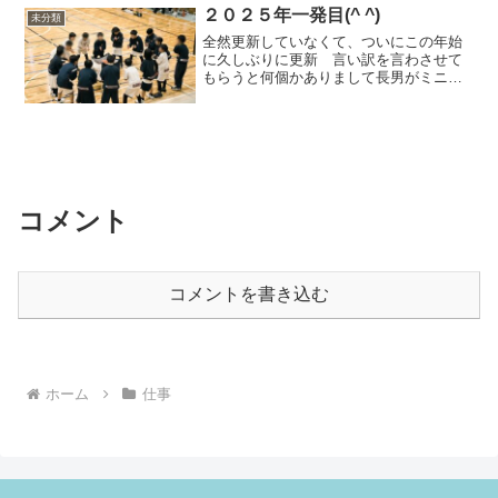
なぜか最後足りなくなって結局今回も買
２０２５年一発目(^ ^)
未分類
い...
全然更新していなくて、ついにこの年始
に久しぶりに更新 言い訳を言わさせて
もらうと何個かありまして長男がミニバ
スで６年になり、練習は週３～４日、練
習試合、リーグ戦、遠征、リーグ戦、遠
征、練習試合、遠征、リーグ戦（遠征の
内訳は２月山梨、３月静岡...
コメント
コメントを書き込む
ホーム
仕事