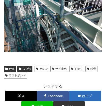
仕事
未分類
ケレン
サビ止め
下塗り
鉄骨
ラストボンド
シェアする
X
Facebook
はてブ